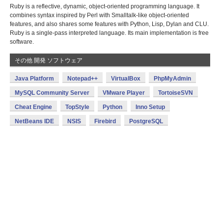
Ruby is a reflective, dynamic, object-oriented programming language. It
combines syntax inspired by Perl with Smalltalk-like object-oriented
features, and also shares some features with Python, Lisp, Dylan and CLU.
Ruby is a single-pass interpreted language. Its main implementation is free
software.
その他 開発 ソフトウェア
Java Platform
Notepad++
VirtualBox
PhpMyAdmin
MySQL Community Server
VMware Player
TortoiseSVN
Cheat Engine
TopStyle
Python
Inno Setup
NetBeans IDE
NSIS
Firebird
PostgreSQL