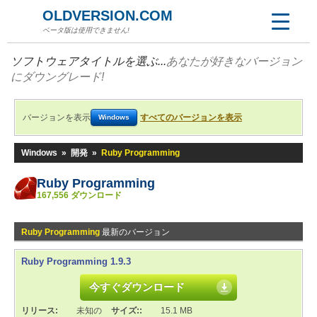
OLDVERSION.COM
ベータ版は使用できません!
ソフトウェアタイトルを選ぶ...
あなたが好きなバージョン
にダウングレード!
バージョンを表示
すべてのバージョンを表示
Windows
Windows
»
開発
»
Ruby Programming
Ruby Programming
167,556 ダウンロード
Ruby Programming
最新のバージョン
Ruby Programming 1.9.3
今すぐダウンロード
リリース:
未知の
サイズ::
15.1 MB