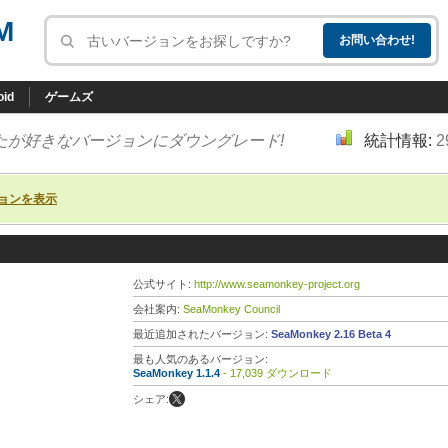
M
oid
ゲームズ
たが好きなバージョンにダウングレード!
統計情報:
2
ョンを表示
公式サイト:
http://www.seamonkey-project.org
会社案内:
SeaMonkey Council
最近追加されたバージョン:
SeaMonkey 2.16 Beta 4
最も人気のあるバージョン:
SeaMonkey 1.1.4
- 17,039 ダウンロード
シェア: