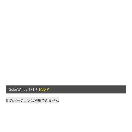
SolarWinds TFTP
ビルド
他のバージョンは利用できません