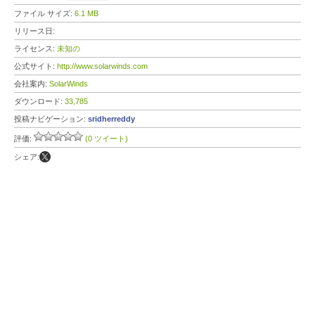
ファイル サイズ:
6.1 MB
リリース日:
ライセンス:
未知の
公式サイト:
http://www.solarwinds.com
会社案内:
SolarWinds
ダウンロード:
33,785
投稿ナビゲーション:
sridherreddy
評価:
(0 ツイート)
シェア: