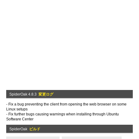
SpiderOak 4.8.3
変更ログ
- Fix a bug preventing the client from opening the web browser on some
Linux setups
- Fix further bugs causing warnings when installing through Ubuntu
Software Center
SpiderOak
ビルド