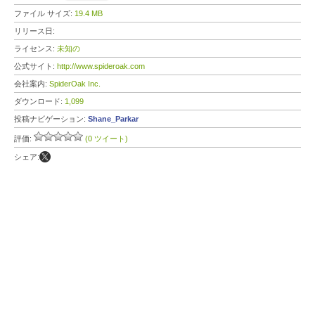
ファイル サイズ:
19.4 MB
リリース日:
ライセンス:
未知の
公式サイト:
http://www.spideroak.com
会社案内:
SpiderOak Inc.
ダウンロード:
1,099
投稿ナビゲーション:
Shane_Parkar
評価:
(0 ツイート)
シェア: