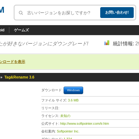
M
oid
ゲームズ
たが好きなバージョンにダウングレード!
統計情報:
2
ンロードを表示
»
Tag&Rename 3.6
ダウンロード:
Windows
ファイル サイズ:
3.6 MB
リリース日:
ライセンス:
未知の
公式サイト:
http://www.softpointer.com/tr.htm
会社案内:
Softpointer Inc.