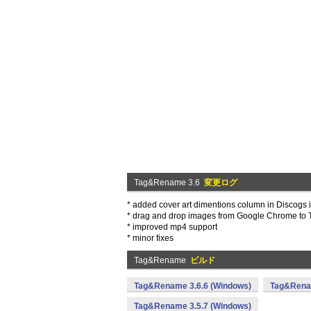
Tag&Rename 3.6
変更ログ
* added cover art dimentions column in Discogs i
* drag and drop images from Google Chrome t
* improved mp4 support
* minor fixes
Tag&Rename
ビルド
Tag&Rename 3.6.6 (Windows)
Tag&Renam
Tag&Rename 3.5.7 (Windows)