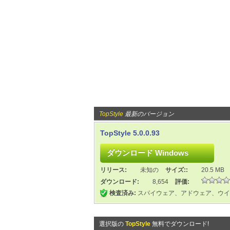
TopStyle
最新のバージョン
TopStyle 5.0.0.93
リリース:
未知の
サイズ::
20.5 MB
ダウンロード:
8,654
評価:
検査済み:
スパイウェア、アドウェア、ウイ
選択版の
TopStyle
無料でダウンロード!