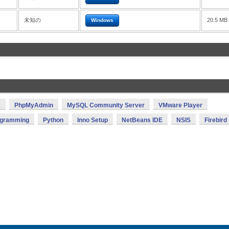
未知の
20.5 MB
Windows
x
PhpMyAdmin
MySQL Community Server
VMware Player
ogramming
Python
Inno Setup
NetBeans IDE
NSIS
Firebird