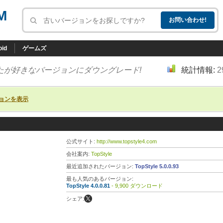
M
oid
ゲームズ
たが好きなバージョンにダウングレード!
統計情報:
2
ョンを表示
公式サイト:
http://www.topstyle4.com
会社案内:
TopStyle
最近追加されたバージョン:
TopStyle 5.0.0.93
最も人気のあるバージョン:
TopStyle 4.0.0.81
- 9,900 ダウンロード
シェア: