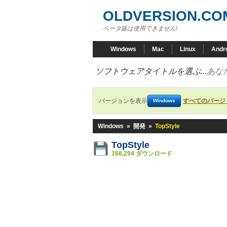
OLDVERSION.CO
ベータ版は使用できません!
Windows
Mac
Linux
Andr
ソフトウェアタイトルを選ぶ...
あな
バージョンを表示
すべてのバージ
Windows
Windows
»
開発
»
TopStyle
TopStyle
168,294 ダウンロード