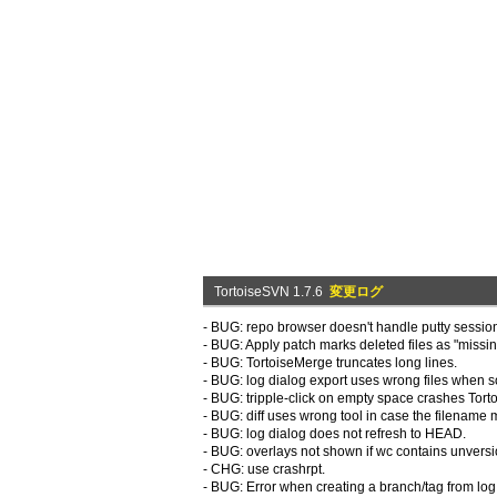
TortoiseSVN 1.7.6
変更ログ
- BUG: repo browser doesn't handle putty sessi
- BUG: Apply patch marks deleted files as "missin
- BUG: TortoiseMerge truncates long lines.
- BUG: log dialog export uses wrong files when s
- BUG: tripple-click on empty space crashes Tort
- BUG: diff uses wrong tool in case the filename 
- BUG: log dialog does not refresh to HEAD.
- BUG: overlays not shown if wc contains unversi
- CHG: use crashrpt.
- BUG: Error when creating a branch/tag from log