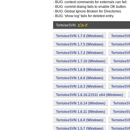
- BUG: context commands for externals can fail.
- BUG: commit dialog fails to enable OK button.
- BUG: Global Ignore Broken for Directories.
- BUG: 'show log' fails for deleted entry.
TortoiseSVN
ビルド
TortoiseSVN 1.7.9 (Windows)
TortoiseSV
TortoiseSVN 1.7.5 (Windows)
TortoiseSV
TortoiseSVN 1.7.2 (Windows)
TortoiseSV
TortoiseSVN 1.7.10 (Windows)
TortoiseS
TortoiseSVN 1.6.9 (Windows)
TortoiseSV
TortoiseSVN 1.6.6 (Windows)
TortoiseSV
TortoiseSVN 1.6.3 (Windows)
TortoiseSV
TortoiseSVN 1.6.16.21511 x64 (Windows)
TortoiseSVN 1.6.14 (Windows)
TortoiseS
TortoiseSVN 1.6.11 (Windows)
TortoiseS
TortoiseSVN 1.6.0 (Windows)
TortoiseSV
TortoiseSVN 1.5.7 (Windows)
TortoiseSV