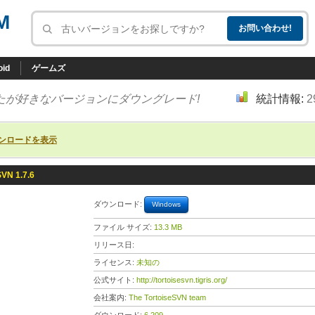
M
oid
ゲームズ
たが好きなバージョンにダウングレード!
統計情報:
2
ンロードを表示
SVN 1.7.6
ダウンロード:
Windows
ファイル サイズ:
13.3 MB
リリース日:
ライセンス:
未知の
公式サイト:
http://tortoisesvn.tigris.org/
会社案内:
The TortoiseSVN team