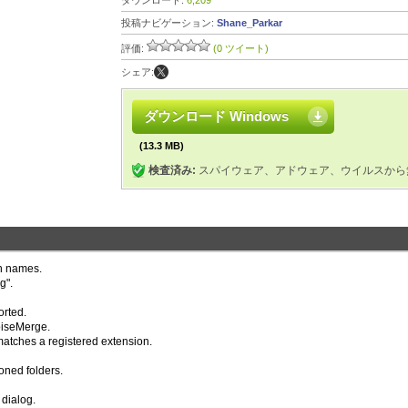
ダウンロード:
6,209
投稿ナビゲーション:
Shane_Parkar
評価:
(0 ツイート)
シェア:
ダウンロード Windows
(13.3 MB)
検査済み:
スパイウェア、アドウェア、ウイルスから
on names.
g".
orted.
oiseMerge.
matches a registered extension.
oned folders.
 dialog.