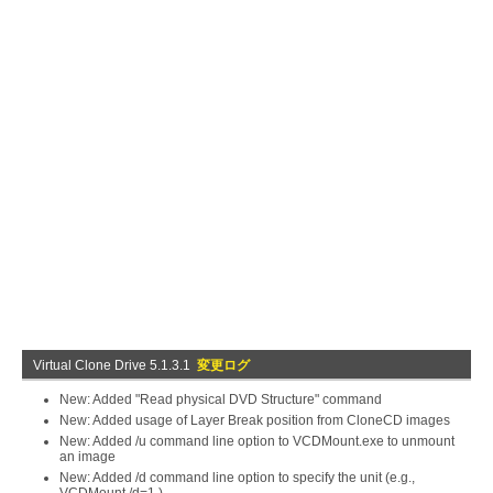
Virtual Clone Drive 5.1.3.1
変更ログ
New: Added "Read physical DVD Structure" command
New: Added usage of Layer Break position from CloneCD images
New: Added /u command line option to VCDMount.exe to unmount
an image
New: Added /d command line option to specify the unit (e.g.,