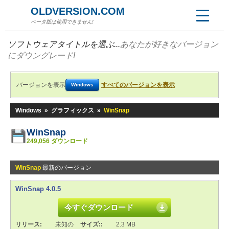
OLDVERSION.COM
ベータ版は使用できません!
ソフトウェアタイトルを選ぶ...
あなたが好きなバージョン
にダウングレード!
バージョンを表示
すべてのバージョンを表示
Windows
Windows
»
グラフィックス
»
WinSnap
WinSnap
249,056 ダウンロード
WinSnap
最新のバージョン
WinSnap 4.0.5
今すぐダウンロード
リリース:
未知の
サイズ::
2.3 MB