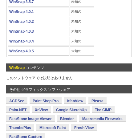
WinSnap 3.5.7
未知の
WinSnap 4.0.1
未知の
WinSnap 4.0.2
未知の
WinSnap 4.0.3
未知の
WinSnap 4.0.4
未知の
WinSnap 4.0.5
未知の
WinSnap
コンテンツ
このソフトウェアでは説明はありません.
その他 グラフィックス ソフトウェア
ACDSee
Paint Shop Pro
IrfanView
Picasa
Paint.NET
XnView
Google SketchUp
The GIMP
FastStone Image Viewer
Blender
Macromedia Fireworks
ThumbsPlus
Microsoft Paint
Fresh View
FastStone Capture