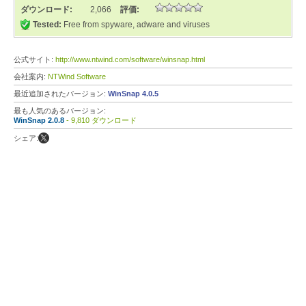
ダウンロード:
2,066
評価:
Tested:
Free from spyware, adware and viruses
公式サイト:
http://www.ntwind.com/software/winsnap.html
会社案内:
NTWind Software
最近追加されたバージョン:
WinSnap 4.0.5
最も人気のあるバージョン:
WinSnap 2.0.8
- 9,810 ダウンロード
シェア: