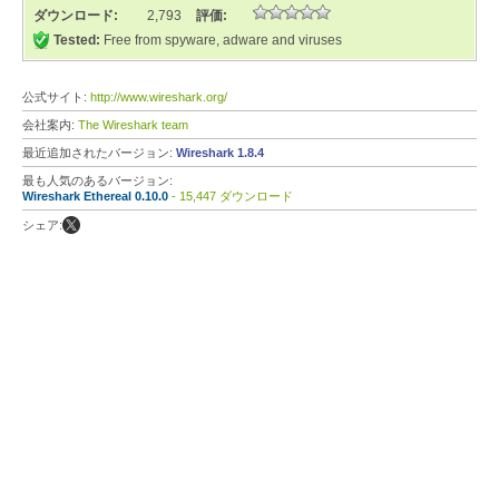
ダウンロード:
2,793
評価:
Tested:
Free from spyware, adware and viruses
公式サイト:
http://www.wireshark.org/
会社案内:
The Wireshark team
最近追加されたバージョン:
Wireshark 1.8.4
最も人気のあるバージョン:
Wireshark Ethereal 0.10.0
- 15,447 ダウンロード
シェア: