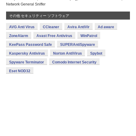
Network General Sniffer
その他 セキュリティー ソフトウェア
AVG Anti Virus
CCleaner
Avira AntiVir
Ad aware
ZoneAlarm
Avast Free Antivirus
WinPatrol
KeePass Password Safe
SUPERAntiSpyware
Kaspersky Antivirus
Norton AntiVirus
Spybot
Spyware Terminator
Comodo Internet Security
Eset NOD32