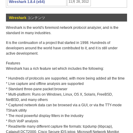
Wireshark 1.8.4 (x64)
11月 28, 2012
Wireshark
コンテンツ
Wireshark is the world's foremost network protocol analyzer, and is the
standard in many industries.
It is the continuation of a project that started in 1998. Hundreds of
developers around the world have contributed to it, and it is still under
active development.
Features
Wireshark has a rich feature set which includes the following:
* Hundreds of protocols are supported, with more being added all the time
* Live capture and offline analysis are supported
* Standard three-pane packet browser
* Multi-platform: Runs on Windows, Linux, OS X, Solaris, FreeBSD,
NetBSD, and many others
* Captured network data can be browsed via a GUI, or via the TTY-mode
TShark utility
* The most powerful display filters in the industry
* Rich VoIP analysis
* Read/write many different capture file formats: tcpdump (libpcap),
Catapult DCT2000, Cisco Secure IDS iplog, Microsoft Network Monitor,