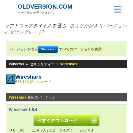
OLDVERSION.COM
ベータ版は使用できません!
ソフトウェアタイトルを選ぶ...
あなたが好きなバージョン
にダウングレード!
バージョンを表示
すべてのバージョンを表示
Windows
Windows
»
セキュリティー
»
Wireshark
Wireshark
555,119 ダウンロード
Wireshark
最新のバージョン
Wireshark 1.8.4
今すぐダウンロード
リリース:
11月 28, 2012
サイズ::
20.0 MB