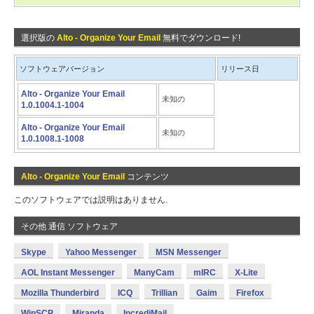
選択版の
Alto - Organize Your Email
無料でダウンロード!
ソフトウェアバージョン
リリース日
Alto - Organize Your Email
未知の
1.0.1004.1-1004
Alto - Organize Your Email
未知の
1.0.1008.1-1008
Alto - Organize Your Email
コンテンツ
このソフトウェアでは説明はありません.
その他 通信 ソフトウェア
Skype
Yahoo Messenger
MSN Messenger
AOL Instant Messenger
ManyCam
mIRC
X-Lite
Mozilla Thunderbird
ICQ
Trillian
Gaim
Firefox
WinSCP
Miranda
IncrediMail