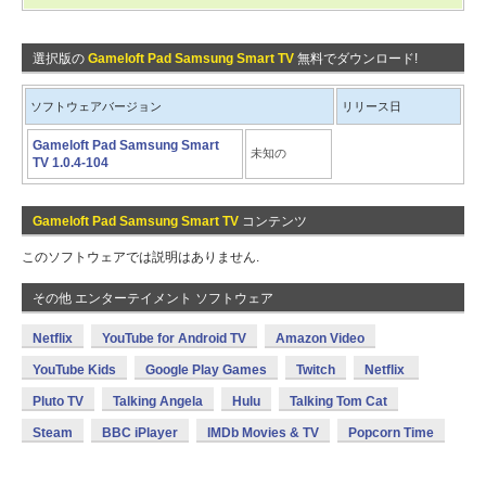
選択版の
Gameloft Pad Samsung Smart TV
無料でダウンロード!
ソフトウェアバージョン
リリース日
Gameloft Pad Samsung Smart
未知の
TV 1.0.4-104
Gameloft Pad Samsung Smart TV
コンテンツ
このソフトウェアでは説明はありません.
その他 エンターテイメント ソフトウェア
Netflix
YouTube for Android TV
Amazon Video
YouTube Kids
Google Play Games
Twitch
Netflix
Pluto TV
Talking Angela
Hulu
Talking Tom Cat
Steam
BBC iPlayer
IMDb Movies & TV
Popcorn Time