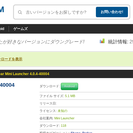
M
oid
ゲームズ
たが好きなバージョンにダウングレード!
統計情報:
2
ンロードを表示
ar Mini Launcher 4.0.4-40004
-40004
ダウンロード:
Android
ファイル サイズ:
5.1 MB
リリース日:
ライセンス:
未知の
会社案内:
Mini Launcher
ダウンロード:
118