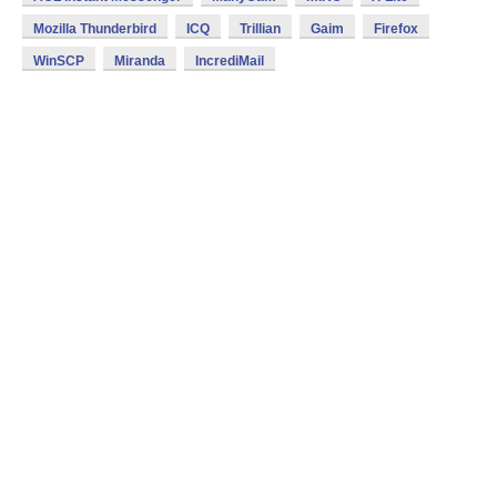
Mozilla Thunderbird
ICQ
Trillian
Gaim
Firefox
WinSCP
Miranda
IncrediMail