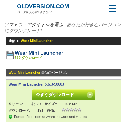
OLDVERSION.COM
ベータ版は使用できません!
ソフトウェアタイトルを選ぶ...
あなたが好きなバージョン
にダウングレード!
通信
»
Wear Mini Launcher
Wear Mini Launcher
560 ダウンロード
Wear Mini Launcher
最新のバージョン
Wear Mini Launcher 5.6.3-50603
今すぐダウンロード
リリース:
未知の
サイズ::
10.6 MB
ダウンロード:
131
評価:
Tested:
Free from spyware, adware and viruses