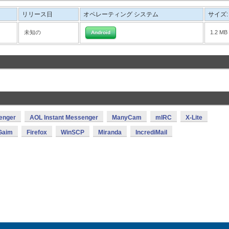
リリース日
オペレーティング システム
サイズ:
未知の
1.2 MB
Android
enger
AOL Instant Messenger
ManyCam
mIRC
X-Lite
Gaim
Firefox
WinSCP
Miranda
IncrediMail