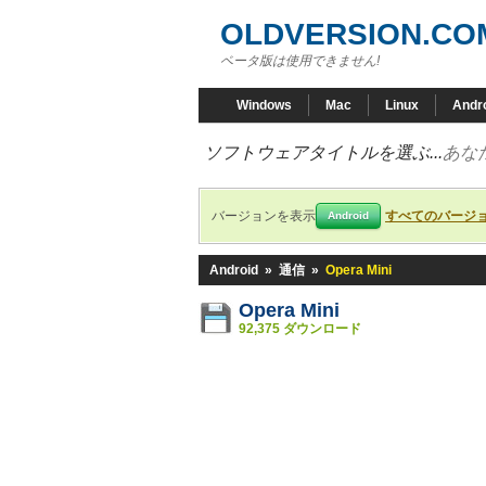
OLDVERSION.CO
ベータ版は使用できません!
Windows
Mac
Linux
Andr
ソフトウェアタイトルを選ぶ...
あな
バージョンを表示
すべてのバージ
Android
Android
»
通信
»
Opera Mini
Opera Mini
92,375 ダウンロード