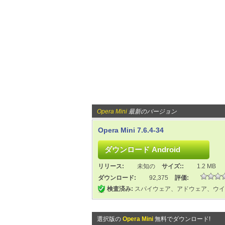
Opera Mini
最新のバージョン
Opera Mini 7.6.4-34
リリース:
未知の
サイズ::
1.2 MB
ダウンロード:
92,375
評価:
検査済み:
スパイウェア、アドウェア、ウイ
選択版の
Opera Mini
無料でダウンロード!