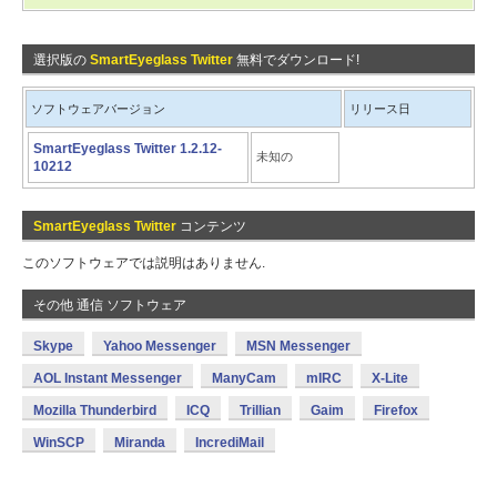
選択版の
SmartEyeglass Twitter
無料でダウンロード!
ソフトウェアバージョン
リリース日
SmartEyeglass Twitter 1.2.12-
未知の
10212
SmartEyeglass Twitter
コンテンツ
このソフトウェアでは説明はありません.
その他 通信 ソフトウェア
Skype
Yahoo Messenger
MSN Messenger
AOL Instant Messenger
ManyCam
mIRC
X-Lite
Mozilla Thunderbird
ICQ
Trillian
Gaim
Firefox
WinSCP
Miranda
IncrediMail