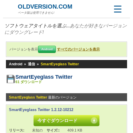
OLDVERSION.COM
ベータ版は使用できません!
ソフトウェアタイトルを選ぶ...
あなたが好きなバージョン
にダウングレード!
バージョンを表示
すべてのバージョンを表示
Android
Android
»
通信
»
SmartEyeglass Twitter
SmartEyeglass Twitter
61 ダウンロード
SmartEyeglass Twitter
最新のバージョン
SmartEyeglass Twitter 1.2.12-10212
今すぐダウンロード
リリース:
未知の
サイズ::
409.1 KB