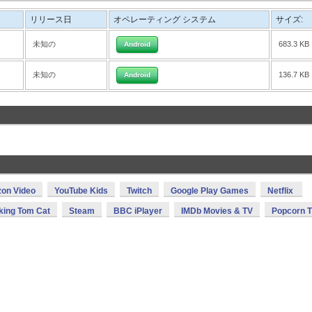
リリース日
オペレーティング システム
サイズ:
未知の
683.3 KB
Android
未知の
136.7 KB
Android
on Video
YouTube Kids
Twitch
Google Play Games
Netflix
king Tom Cat
Steam
BBC iPlayer
IMDb Movies & TV
Popcorn 