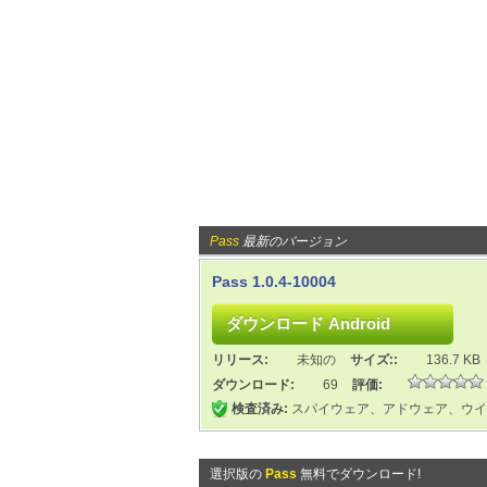
Pass
最新のバージョン
Pass 1.0.4-10004
リリース:
未知の
サイズ::
136.7 KB
ダウンロード:
69
評価:
検査済み:
スパイウェア、アドウェア、ウイ
選択版の
Pass
無料でダウンロード!