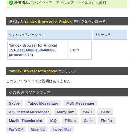
検査済み:
スパイウェア、アドウェア、ウイルスから無料
選択版の
Yandex Browser for Android
無料でダウンロード!
ソフトウェアバージョン
リリース日
Yandex Browser for Android
15.6.2311.6088-1506006088
未知の
(armeabi-v7a)
Yandex Browser for Android
コンテンツ
このソフトウェアでは説明はありません.
その他 通信 ソフトウェア
Skype
Yahoo Messenger
MSN Messenger
AOL Instant Messenger
ManyCam
mIRC
X-Lite
Mozilla Thunderbird
ICQ
Trillian
Gaim
Firefox
WinSCP
Miranda
IncrediMail