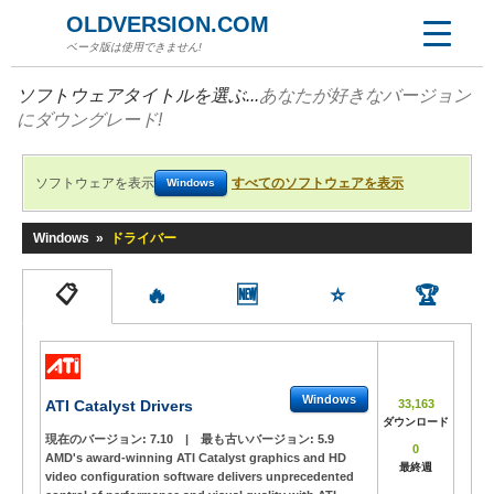
OLDVERSION.COM
ベータ版は使用できません!
ソフトウェアタイトルを選ぶ...
あなたが好きなバージョン
にダウングレード!
ソフトウェアを表示
すべてのソフトウェアを表示
Windows
Windows
»
ドライバー
📋
🔥
🆕
⭐
🏆
Windows
ATI Catalyst Drivers
33,163
ダウンロード
現在のバージョン:
7.10
|
最も古いバージョン:
5.9
0
AMD's award-winning ATI Catalyst graphics and HD
最終週
video configuration software delivers unprecedented