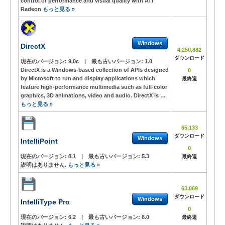
control of performance and visual quality with ATI
Radeon
もっと見る »
Windows
DirectX
4,250,882
ダウンロード
現在のバージョン:
9.0c
|
最も古いバージョン:
1.0
DirectX is a Windows-based collection of APIs designed
0
by Microsoft to run and display applications which
最終週
feature high-performance multimedia such as full-color
graphics, 3D animations, video and audio. DirectX is …
もっと見る »
65,133
ダウンロード
Windows
IntelliPoint
0
現在のバージョン:
8.1
|
最も古いバージョン:
5.3
最終週
説明はありません.
もっと見る »
63,069
ダウンロード
Windows
IntelliType Pro
0
現在のバージョン:
6.2
|
最も古いバージョン:
8.0
最終週