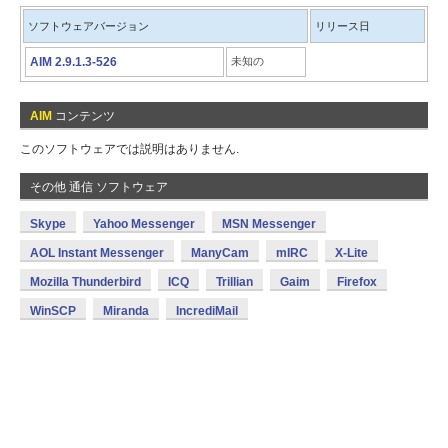
ソフトウェアバージョン
リリース日
AIM 2.9.1.3-526
未知の
AIM
コンテンツ
このソフトウェアでは説明はありません.
その他 通信 ソフトウェア
Skype
Yahoo Messenger
MSN Messenger
AOL Instant Messenger
ManyCam
mIRC
X-Lite
Mozilla Thunderbird
ICQ
Trillian
Gaim
Firefox
WinSCP
Miranda
IncrediMail