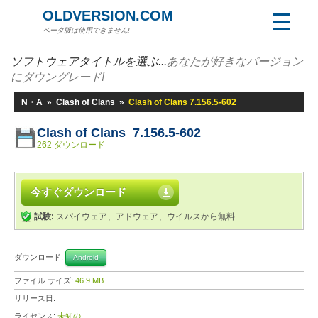
OLDVERSION.COM
ベータ版は使用できません!
ソフトウェアタイトルを選ぶ...
あなたが好きなバージョン
にダウングレード!
N・A
»
Clash of Clans
»
Clash of Clans 7.156.5-602
Clash of Clans 7.156.5-602
262 ダウンロード
今すぐダウンロード
試験:
スパイウェア、アドウェア、ウイルスから無料
ダウンロード:
Android
ファイル サイズ:
46.9 MB
リリース日:
ライセンス:
未知の