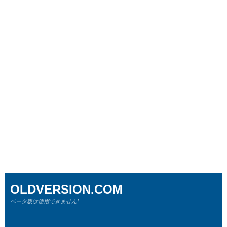
OLDVERSION.COM
ベータ版は使用できません!