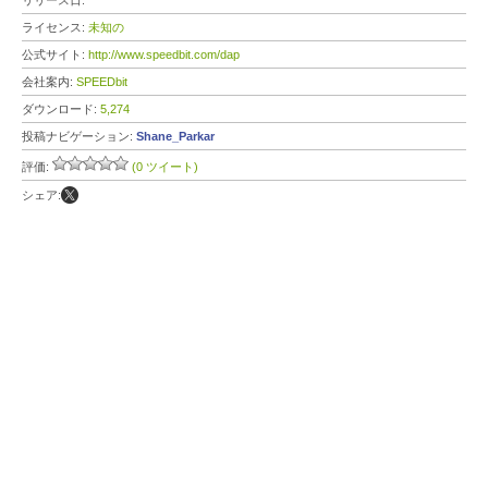
リリース日:
ライセンス:
未知の
公式サイト:
http://www.speedbit.com/dap
会社案内:
SPEEDbit
ダウンロード:
5,274
投稿ナビゲーション:
Shane_Parkar
評価:
(0 ツイート)
シェア: