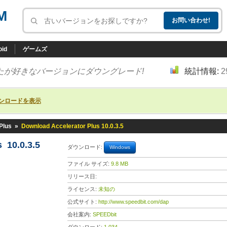
M
oid
ゲームズ
たが好きなバージョンにダウングレード!
統計情報:
2
ンロードを表示
Plus
»
Download Accelerator Plus 10.0.3.5
 10.0.3.5
ダウンロード:
Windows
ファイル サイズ:
9.8 MB
リリース日:
ライセンス:
未知の
公式サイト:
http://www.speedbit.com/dap
会社案内:
SPEEDbit