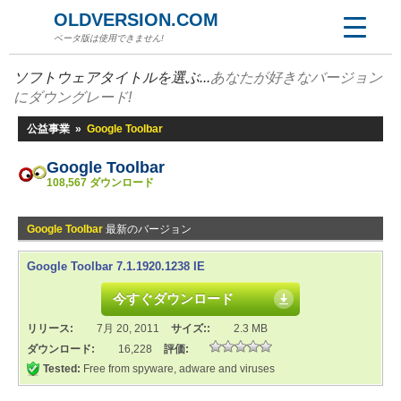
OLDVERSION.COM
ベータ版は使用できません!
ソフトウェアタイトルを選ぶ...
あなたが好きなバージョン
にダウングレード!
公益事業
»
Google Toolbar
Google Toolbar
108,567 ダウンロード
Google Toolbar
最新のバージョン
Google Toolbar 7.1.1920.1238 IE
今すぐダウンロード
リリース:
7月 20, 2011
サイズ::
2.3 MB
ダウンロード:
16,228
評価:
Tested:
Free from spyware, adware and viruses