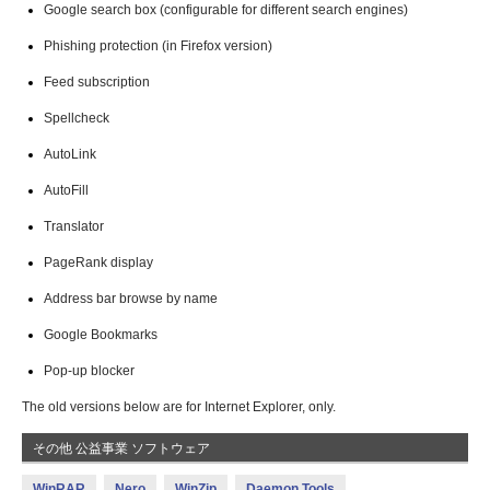
Google search box (configurable for different search engines)
Phishing protection (in Firefox version)
Feed subscription
Spellcheck
AutoLink
AutoFill
Translator
PageRank display
Address bar browse by name
Google Bookmarks
Pop-up blocker
The old versions below are for Internet Explorer, only.
その他 公益事業 ソフトウェア
WinRAR
Nero
WinZip
Daemon Tools