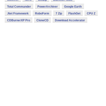
Total Commander
PowerArchiver
Google Earth
.Net Framework
RoboForm
7 Zip
FlashGet
CPU Z
CDBurnerXP Pro
CloneCD
Download Accelerator