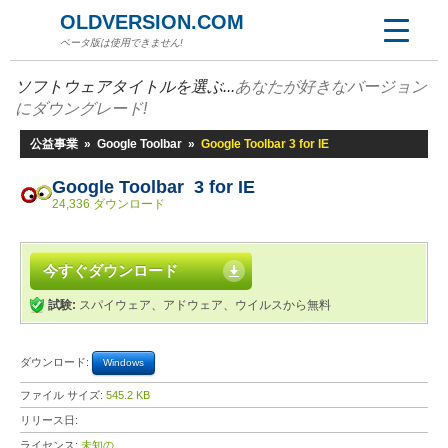
OLDVERSION.COM
ベータ版は使用できません!
ソフトウェアタイトルを選ぶ...
あなたが好きなバージョン
にダウングレード!
公益事業
»
Google Toolbar
»
Google Toolbar 3 for IE
Google Toolbar 3 for IE
24,336 ダウンロード
今すぐダウンロード
試験:
スパイウェア、アドウェア、ウイルスから無料
ダウンロード:
Windows
ファイル サイズ:
545.2 KB
リリース日:
ライセンス:
未知の