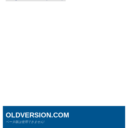
OLDVERSION.COM
ベータ版は使用できません!