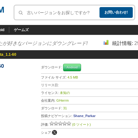
M
oid
ゲームズ
たが好きなバージョンにダウングレード!
統計情報:
2
a_1.1-60
60
ダウンロード:
Android
ファイル サイズ:
4.5 MB
リリース日:
ライセンス:
未知の
会社案内:
GHerrm
ダウンロード:
31
投稿ナビゲーション:
Shane_Parkar
評価:
(0 ツイート)
シェア: