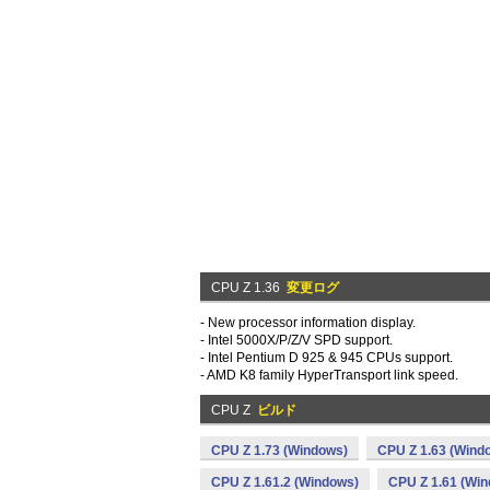
CPU Z 1.36
変更ログ
- New processor information display.
- Intel 5000X/P/Z/V SPD support.
- Intel Pentium D 925 & 945 CPUs support.
- AMD K8 family HyperTransport link speed.
CPU Z
ビルド
CPU Z 1.73 (Windows)
CPU Z 1.63 (Wind
CPU Z 1.61.2 (Windows)
CPU Z 1.61 (Wi