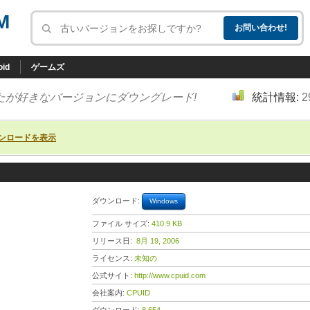
M
oid
ゲームズ
たが好きなバージョンにダウングレード!
統計情報:
2
ンロードを表示
ダウンロード:
Windows
ファイル サイズ:
410.9 KB
リリース日:
8月 19, 2006
ライセンス:
未知の
公式サイト:
http://www.cpuid.com
会社案内:
CPUID