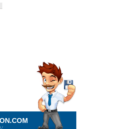
ION.COM
!