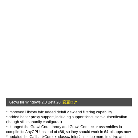
Growl for Windows 2.0 Beta 20
変更ログ
* improved History tab: added detail view and filtering capability
* added better proxy support, including support for custom authentication
(though still manually configured)
* changed the Growl.CoreLibrary and Growl.Connector assemblies to
compile for AnyCPU instead of x86, so they should work in 64-bit apps now
* updated the CallbackContext class\\\' interface to be more intuitive and