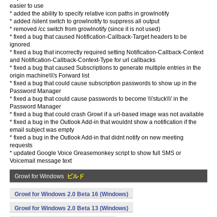
easier to use
* added the ability to specify relative icon paths in growlnotify
* added /silent switch to growlnotify to suppress all output
* removed /cc switch from growlnotify (since it is not used)
* fixed a bug that caused Notification-Callback-Target headers to be
ignored
* fixed a bug that incorrectly required setting Notification-Callback-Context
and Notification-Callback-Context-Type for url callbacks
* fixed a bug that caused Subscriptions to generate multiple entries in the
origin machine\\\'s Forward list
* fixed a bug that could cause subscription passwords to show up in the
Password Manager
* fixed a bug that could cause passwords to become \\\'stuck\\\' in the
Password Manager
* fixed a bug that could crash Growl if a url-based image was not available
* fixed a bug in the Outlook Add-in that wouldnt show a notification if the
email subject was empty
* fixed a bug in the Outlook Add-in that didnt notify on new meeting
requests
* updated Google Voice Greasemonkey script to show full SMS or
Voicemail message text
Growl for Windows
ビルド
Growl for Windows 2.0 Beta 16 (Windows)
Growl for Windows 2.0 Beta 13 (Windows)