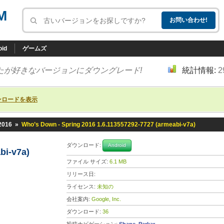
M
oid
ゲームズ
たが好きなバージョンにダウングレード!
統計情報:
2
ンロードを表示
2016
»
Who’s Down - Spring 2016 1.6.113557292-7727 (armeabi-v7a)
6
ダウンロード:
Android
bi-v7a)
ファイル サイズ:
6.1 MB
リリース日:
ライセンス:
未知の
会社案内:
Google, Inc.
ダウンロード:
36