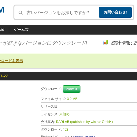
M
oid
ゲームズ
たが好きなバージョンにダウングレード!
統計情報:
2
ンロードを表示
27-27
ダウンロード:
Android
ファイル サイズ:
3.2 MB
リリース日:
ライセンス:
未知の
会社案内:
RARLAB (published by win.rar GmbH)
ダウンロード:
432