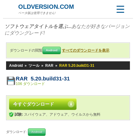
OLDVERSION.COM
ベータ版は使用できません!
ソフトウェアタイトルを選ぶ...
あなたが好きなバージョン
にダウングレード!
ダウンロードの閲覧
すべてのダウンロードを表示
Android
Android
»
ツール
»
RAR
»
RAR 5.20.build31-31
RAR 5.20.build31-31
106 ダウンロード
今すぐダウンロード
試験:
スパイウェア、アドウェア、ウイルスから無料
ダウンロード:
Android