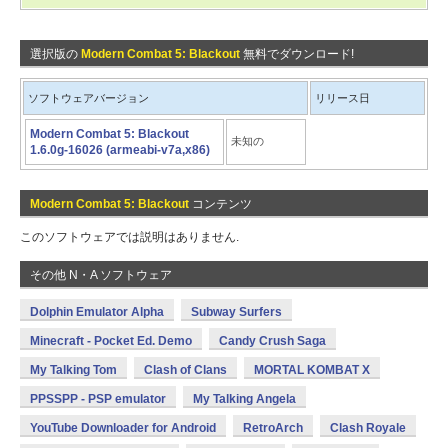
選択版の
Modern Combat 5: Blackout
無料でダウンロード!
ソフトウェアバージョン
リリース日
Modern Combat 5: Blackout
未知の
1.6.0g-16026 (armeabi-v7a,x86)
Modern Combat 5: Blackout
コンテンツ
このソフトウェアでは説明はありません.
その他 N・A ソフトウェア
Dolphin Emulator Alpha
Subway Surfers
Minecraft - Pocket Ed. Demo
Candy Crush Saga
My Talking Tom
Clash of Clans
MORTAL KOMBAT X
PPSSPP - PSP emulator
My Talking Angela
YouTube Downloader for Android
RetroArch
Clash Royale