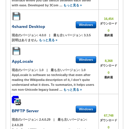
interface where you can switch between each server
with ease. Developed by 3Com …
もっと見る »
16,454
ダウンロード
Windows
4shared Desktop
0
現在のバージョン:
4.0.0
|
最も古いバージョン:
3.3.5
最終週
説明はありません.
もっと見る »
Windows
AppLocale
8,368
ダウンロード
現在のバージョン:
1.0
|
最も古いバージョン:
1.0
0
AppLocale is software so technically that even after
最終週
reading the Wikipedia description of it, I don't quite
understand what it does. To summarize, it helps users
run non-Unicode legacy based …
もっと見る »
Windows
BPFTP Server
67,748
現在のバージョン:
2.4.0.29
|
最も古いバージョン:
ダウンロード
2.4.0.28
0