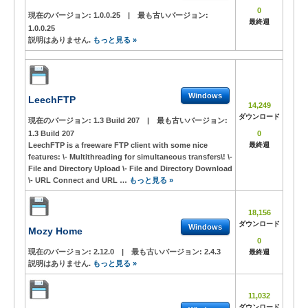
0
現在のバージョン:
1.0.0.25
|
最も古いバージョン:
最終週
1.0.0.25
説明はありません.
もっと見る »
Windows
LeechFTP
14,249
ダウンロード
現在のバージョン:
1.3 Build 207
|
最も古いバージョン:
1.3 Build 207
0
LeechFTP is a freeware FTP client with some nice
最終週
features: \- Multithreading for simultaneous transfers\! \-
File and Directory Upload \- File and Directory Download
\- URL Connect and URL …
もっと見る »
18,156
ダウンロード
Windows
Mozy Home
0
現在のバージョン:
2.12.0
|
最も古いバージョン:
2.4.3
最終週
説明はありません.
もっと見る »
11,032
ダウンロード