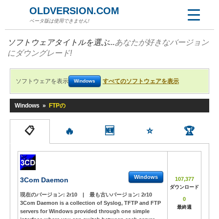
OLDVERSION.COM
ベータ版は使用できません!
ソフトウェアタイトルを選ぶ...
あなたが好きなバージョン
にダウングレード!
ソフトウェアを表示
すべてのソフトウェアを表示
Windows
Windows
»
FTPの
📋
🔥
🆕
⭐
🏆
Windows
3Com Daemon
107,377
ダウンロード
現在のバージョン:
2r10
|
最も古いバージョン:
2r10
0
3Com Daemon is a collection of Syslog, TFTP and FTP
最終週
servers for Windows provided through one simple