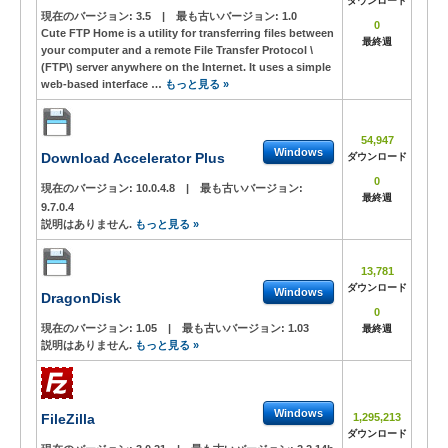
ダウンロード
現在のバージョン:
3.5
|
最も古いバージョン:
1.0
0
Cute FTP Home is a utility for transferring files between
最終週
your computer and a remote File Transfer Protocol \
(FTP\) server anywhere on the Internet. It uses a simple
web-based interface …
もっと見る »
54,947
Windows
Download Accelerator Plus
ダウンロード
0
現在のバージョン:
10.0.4.8
|
最も古いバージョン:
最終週
9.7.0.4
説明はありません.
もっと見る »
13,781
ダウンロード
Windows
DragonDisk
0
現在のバージョン:
1.05
|
最も古いバージョン:
1.03
最終週
説明はありません.
もっと見る »
Windows
FileZilla
1,295,213
ダウンロード