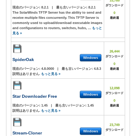
33,785
ダウンロード
現在のバージョン:
8.2.1
|
最も古いバージョン:
8.2.1
The SolarWinds TFTP Server has the ability to send and
0
receive multiple files concurrently. This TFTP Server is
最終週
commonly used to upload/download executable images
and configurations to routers, switches, hubs, …
もっと
見る »
26,444
ダウンロード
Windows
SpiderOak
0
現在のバージョン:
4.8.0000
|
最も古いバージョン:
4.8.3
最終週
説明はありません.
もっと見る »
12,098
ダウンロード
Windows
Star Downloader Free
0
現在のバージョン:
1.45
|
最も古いバージョン:
1.45
最終週
説明はありません.
もっと見る »
23,749
ダウンロード
Windows
Stream-Cloner