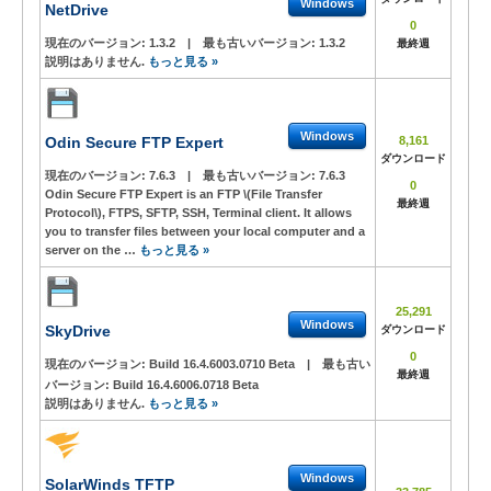
Windows
NetDrive
0
現在のバージョン:
1.3.2
|
最も古いバージョン:
1.3.2
最終週
説明はありません.
もっと見る »
Windows
Odin Secure FTP Expert
8,161
ダウンロード
現在のバージョン:
7.6.3
|
最も古いバージョン:
7.6.3
0
Odin Secure FTP Expert is an FTP \(File Transfer
最終週
Protocol\), FTPS, SFTP, SSH, Terminal client. It allows
you to transfer files between your local computer and a
server on the …
もっと見る »
25,291
Windows
SkyDrive
ダウンロード
0
現在のバージョン:
Build 16.4.6003.0710 Beta
|
最も古い
最終週
バージョン:
Build 16.4.6006.0718 Beta
説明はありません.
もっと見る »
Windows
SolarWinds TFTP