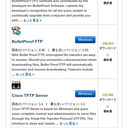
BulletProof FTP's software was contributed by the
最終週
developer for BulletProof Software. I admire the
developer's recognition for all the users unable to
continually upgrade their computer and provide you
with …
もっと見る »
Windows
BulletProof FTP
245,654
ダウンロード
現在のバージョン:
2.45
|
最も古いバージョン:
1.03
With Bullet Proof FTP, interrupted file transfers are easy
0
to resume. Should you encounter a disconnection when
最終週
downloading files, Bullet Proof FTP will automatically
reconnect and resume downloading. Features include
…
もっと見る »
Windows
Cisco TFTP Server
152,996
ダウンロード
現在のバージョン:
1.1
|
最も古いバージョン:
1.1
0
Cisco TFTP Server is based for Windows and gives
最終週
users complete control and administration to serve files
through the Trivial File Transfer Protocol \(TFTP\). The
interface is clean and simple …
もっと見る »