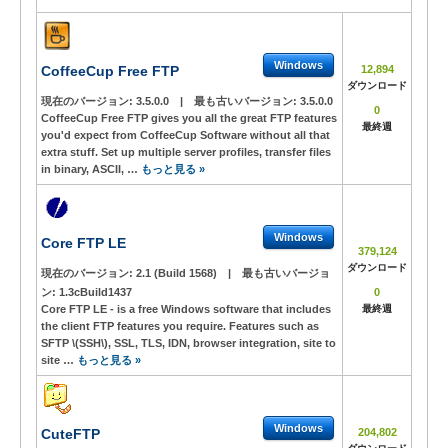
Windows
CoffeeCup Free FTP
12,894
ダウンロード
現在のバージョン:
3.5.0.0
|
最も古いバージョン:
3.5.0.0
0
CoffeeCup Free FTP gives you all the great FTP features
最終週
you'd expect from CoffeeCup Software without all that
extra stuff. Set up multiple server profiles, transfer files
in binary, ASCII, …
もっと見る »
Windows
Core FTP LE
379,124
ダウンロード
現在のバージョン:
2.1 (Build 1568)
|
最も古いバージョ
ン:
1.3cBuild1437
0
Core FTP LE - is a free Windows software that includes
最終週
the client FTP features you require. Features such as
SFTP \(SSH\), SSL, TLS, IDN, browser integration, site to
site …
もっと見る »
Windows
CuteFTP
204,802