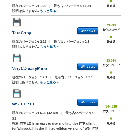
0
現在のバージョン:
1.50
|
最も古いバージョン:
1.40
最終週
説明はありません.
もっと見る »
74,016
ダウンロード
Windows
TeraCopy
0
現在のバージョン:
2.12
|
最も古いバージョン:
2.1
最終週
説明はありません.
もっと見る »
13,310
ダウンロード
Windows
VeryCD easyMule
0
現在のバージョン:
1.2.1
|
最も古いバージョン:
1.2.1
最終週
説明はありません.
もっと見る »
Windows
WS_FTP LE
364,618
ダウンロード
現在のバージョン:
5.08 (32 bit)
|
最も古いバージョン:
3.2
0
WS\_FTP LE is an easy to use and intuitive FTP client
最終週
for Winsock. It is the limited edition version of WS\_FTP