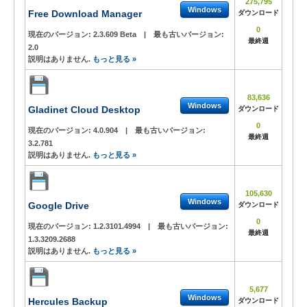
275,795
Windows
Free Download Manager
ダウンロード
0
現在のバージョン:
2.3.609 Beta
|
最も古いバージョン:
最終週
2.0
説明はありません.
もっと見る »
83,636
Windows
Gladinet Cloud Desktop
ダウンロード
0
現在のバージョン:
4.0.904
|
最も古いバージョン:
最終週
3.2.781
説明はありません.
もっと見る »
105,630
Windows
Google Drive
ダウンロード
0
現在のバージョン:
1.2.3101.4994
|
最も古いバージョン:
最終週
1.3.3209.2688
説明はありません.
もっと見る »
5,677
Windows
Hercules Backup
ダウンロード