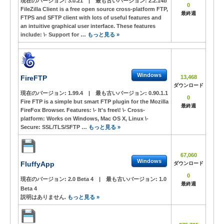
現在のバージョン:
3.0.21
|
最も古いバージョン:
2.2.14b
0
FileZilla Client is a free open source cross-platform FTP,
最終週
FTPS and SFTP client with lots of useful features and
an intuitive graphical user interface. These features
include: \- Support for …
もっと見る »
Windows
FireFTP
13,468
ダウンロード
現在のバージョン:
1.99.4
|
最も古いバージョン:
0.90.1.1
0
Fire FTP is a simple but smart FTP plugin for the Mozilla
最終週
FireFox Browser. Features: \- It's free\! \- Cross-
platform: Works on Windows, Mac OS X, Linux \-
Secure: SSL/TLS/SFTP …
もっと見る »
67,060
Windows
FluffyApp
ダウンロード
0
現在のバージョン:
2.0 Beta 4
|
最も古いバージョン:
1.0
最終週
Beta 4
説明はありません.
もっと見る »