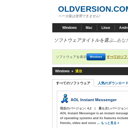
OLDVERSION.CO
ベータ版は使用できません!
Windows
Mac
Linux
Andr
ソフトウェアタイトルを選ぶ...
あな
ソフトウェアを表示
すべてのソフ
Windows
Windows
»
通信
すべてのソフトウェア
人気のダウンロー
AOL Instant Messenger
現在のバージョン:
4.2
|
最も古いバージョン
AOL Instant Messenger is an instant messagin
of operating systems and its features include 
friends, video and voice …
もっと見る »