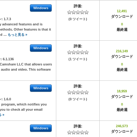
評価:
Windows
12,491
ダウンロード
ン:
1.7.3
(0 ツイート)
y advanced features and is
0
thods. Other features is that it
最終週
end …
もっと見る »
評価:
Windows
216,149
ダウンロード
:
6.1.136
(1 ツイート)
 Camshare LLC that allows users
0
g audio and video. This software
最終週
評価:
Windows
18,959
ダウンロード
ン:
1.6.0
(0 ツイート)
 program, which notifies you
0
you to check all your email
最終週
 »
評価:
246,573
Windows
ダウンロード