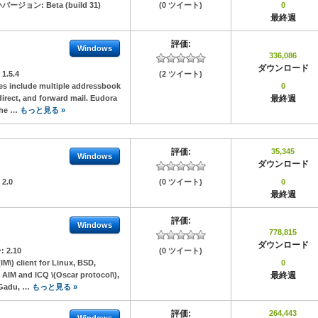
バージョン:
Beta (build 31)
(0 ツイート)
0
最終週
評価:
Windows
336,086
ダウンロード
:
1.5.4
(2 ツイート)
res include multiple addressbook
0
edirect, and forward mail. Eudora
最終週
the …
もっと見る »
評価:
35,345
Windows
ダウンロード
:
2.0
(0 ツイート)
0
最終週
評価:
Windows
778,815
ダウンロード
:
2.10
(0 ツイート)
IM\) client for Linux, BSD,
0
 AIM and ICQ \(Oscar protocol\),
最終週
-Gadu, …
もっと見る »
評価:
264,443