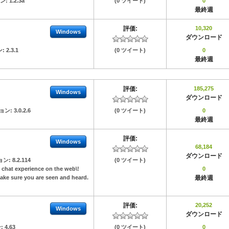
ン:
1.2.3a
(0 ツイート)
0
最終週
評価:
10,320
Windows
ダウンロード
ン:
2.3.1
(0 ツイート)
0
最終週
評価:
185,275
Windows
ダウンロード
ョン:
3.0.2.6
(0 ツイート)
0
最終週
評価:
Windows
68,184
ダウンロード
ョン:
8.2.114
(0 ツイート)
o chat experience on the web\!
0
make sure you are seen and heard.
最終週
評価:
20,252
Windows
ダウンロード
:
4.63
(0 ツイート)
0