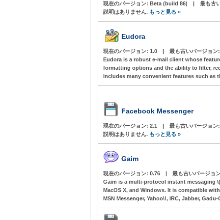
現在のバージョン:
Beta (build 86)
|
最も古い
説明はありません.
もっと見る »
Eudora
現在のバージョン:
1.0
|
最も古いバージョン
Eudora is a robust e-mail client whose featu
formatting options and the ability to filter, r
includes many convenient features such as 
Facebook Messenger
現在のバージョン:
2.1
|
最も古いバージョン
説明はありません.
もっと見る »
Gaim
現在のバージョン:
0.76
|
最も古いバージョン
Gaim is a multi-protocol instant messaging \(
MacOS X, and Windows. It is compatible with
MSN Messenger, Yahoo\!, IRC, Jabber, Gadu