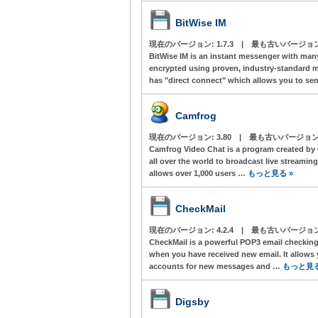
BitWise IM
現在のバージョン:
1.7.3
|
最も古いバージョ
BitWise IM is an instant messenger with man
encrypted using proven, industry-standard me
has "direct connect" which allows you to s
Camfrog
現在のバージョン:
3.80
|
最も古いバージョン
Camfrog Video Chat is a program created by
all over the world to broadcast live streamin
allows over 1,000 users …
もっと見る »
CheckMail
現在のバージョン:
4.2.4
|
最も古いバージョ
CheckMail is a powerful POP3 email checking
when you have received new email. It allows 
accounts for new messages and …
もっと見る
Digsby