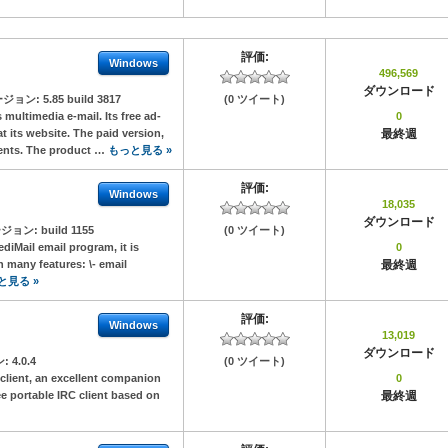
評価:
Windows
496,569
ダウンロード
ジョン:
5.85 build 3817
(0 ツイート)
 multimedia e-mail. Its free ad-
0
t its website. The paid version,
最終週
ments. The product …
もっと見る »
評価:
Windows
18,035
ダウンロード
ジョン:
build 1155
(0 ツイート)
ediMail email program, it is
0
 many features: \- email
最終週
と見る »
評価:
Windows
13,019
ダウンロード
ン:
4.0.4
(0 ツイート)
C client, an excellent companion
0
ree portable IRC client based on
最終週