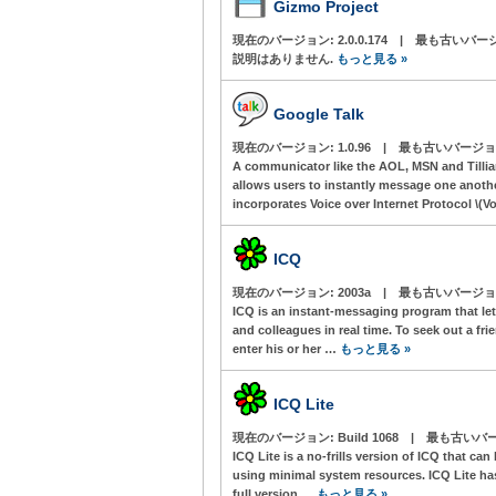
Gizmo Project
現在のバージョン:
2.0.0.174
|
最も古いバー
説明はありません.
もっと見る »
Google Talk
現在のバージョン:
1.0.96
|
最も古いバージョ
A communicator like the AOL, MSN and Tilli
allows users to instantly message one anothe
incorporates Voice over Internet Protocol \(
ICQ
現在のバージョン:
2003a
|
最も古いバージョ
ICQ is an instant-messaging program that le
and colleagues in real time. To seek out a fr
enter his or her …
もっと見る »
ICQ Lite
現在のバージョン:
Build 1068
|
最も古いバー
ICQ Lite is a no-frills version of ICQ that can 
using minimal system resources. ICQ Lite has 
full version …
もっと見る »