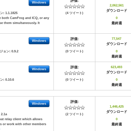
評価:
Windows
2,062,561
ダウンロード
ン:
1.1.1825
(4 ツイート)
se both CamFrog and ICQ, or any
0
se them simultaneously. It
最終週
評価:
77,547
Windows
ダウンロード
ジョン:
0.9.2
(0 ツイート)
0
最終週
評価:
623,493
Windows
ダウンロード
ン:
0.10.6
(0 ツイート)
0
最終週
評価:
Windows
1,446,425
ダウンロード
:
2.1a
(2 ツイート)
t relay client which allows
0
es or work with other members
最終週
»