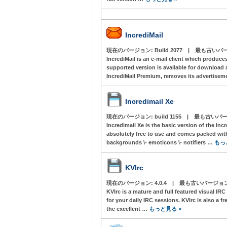
IncrediMail
現在のバージョン:
Build 2077
|
最も古いバー
IncrediMail is an e-mail client which produces
supported version is available for download a
IncrediMail Premium, removes its advertise
Incredimail Xe
現在のバージョン:
build 1155
|
最も古いバー
Incredimail Xe is the basic version of the Incr
absolutely free to use and comes packed with
backgrounds \- emoticons \- notifiers …
もっ
KVIrc
現在のバージョン:
4.0.4
|
最も古いバージョ
KVIrc is a mature and full featured visual IR
for your daily IRC sessions. KVIrc is also a f
the excellent …
もっと見る »