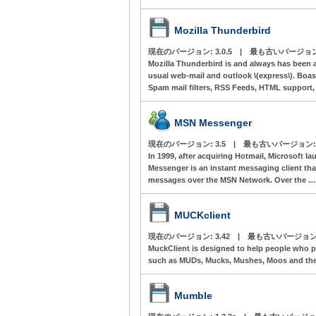
Mozilla Thunderbird
現在のバージョン:
3.0.5
|
最も古いバージョ
Mozilla Thunderbird is and always has been 
usual web-mail and outlook \(express\). Boa
Spam mail filters, RSS Feeds, HTML support
MSN Messenger
現在のバージョン:
3.5
|
最も古いバージョン
In 1999, after acquiring Hotmail, Microsoft
Messenger is an instant messaging client tha
messages over the MSN Network. Over the 
MUCKclient
現在のバージョン:
3.42
|
最も古いバージョン
MuckClient is designed to help people who p
such as MUDs, Mucks, Mushes, Moos and the
Mumble