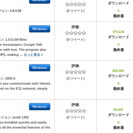
Windows
ダウンロード
ジョン:
0.8.0.58
(0 ツイート)
0
最終週
評価:
Windows
375,126
ダウンロード
ン:
1.0.0.104 Beta
(0 ツイート)
an messangers, Google Talk
0
r with text. The program also
最終週
VoIP\), making …
もっと見る »
評価:
Windows
852,402
ダウンロード
ン:
2003 b
(3 ツイート)
ts you communicate with friends
0
iend on the ICQ network, simply
最終週
評価:
Windows
83,443
ダウンロード
ジョン:
build 1302
(0 ツイート)
be installed quickly and easily,
0
all the essential features of the
最終週