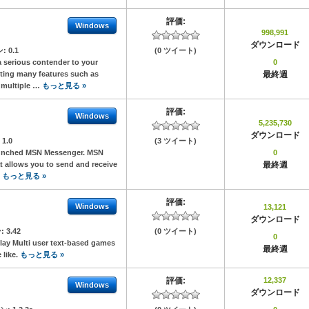
評価:
Windows
998,991
ダウンロード
ン:
0.1
(0 ツイート)
a serious contender to your
0
sting many features such as
最終週
, multiple …
もっと見る »
評価:
Windows
5,235,730
ダウンロード
:
1.0
(3 ツイート)
 launched MSN Messenger. MSN
0
t allows you to send and receive
最終週
…
もっと見る »
評価:
Windows
13,121
ダウンロード
:
3.42
(0 ツイート)
0
lay Multi user text-based games
最終週
 like.
もっと見る »
評価:
12,337
Windows
ダウンロード