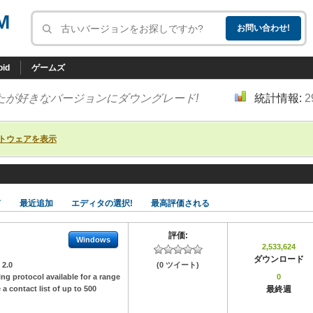
M
oid
ゲームズ
たが好きなバージョンにダウングレード!
統計情報:
2
トウェアを表示
ド
最近追加
エディタの選択!
最高評価される
評価:
Windows
2,533,624
ダウンロード
:
2.0
(0 ツイート)
g protocol available for a range
0
a contact list of up to 500
最終週